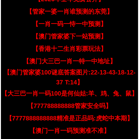
【管家一婆一肖谁预测的东莞】
【一肖一码一恃一中预测】
【澳门管家婆下一站预测】
【香港十二生肖彩票玩法】
【澳门大三巴一肖一特一中地址】
【澳门管家婆100谜底答案图片:22-13-43-18-12-
37 T:14】
【大三巴一肖一码100是何仙姑:羊、鸡、兔、鼠】
【777788888888管家安全吗】
【7777888888888精准是正品吗:虎蛇中本期】
【澳门一肖一码预测准不准】