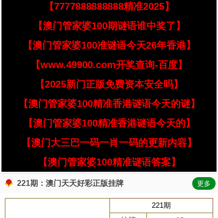
【7777888888888精准2025】
【澳门管家婆100期谜语谁中奖了】
【澳门管家婆100准谜语今天26年香港】
【www.49900.com开奖查询-百度】
【2025新门正版免费资本安全吗】
【澳门管家婆100精准香港谜语今天的谜】
【澳门管家婆100精准香港谜语今天的】
【澳门大三巴一码一肖一码的更新内容】
【澳门管家婆100精准谜语答案】
221期：澳门天天好彩正版挂牌
更多
221期