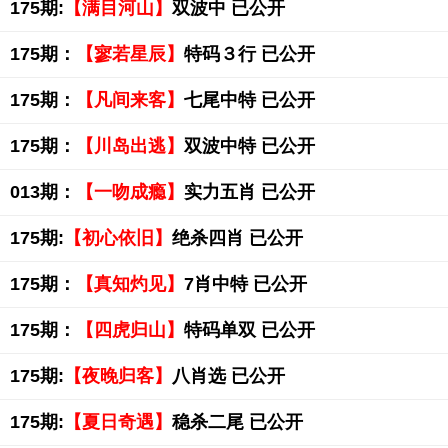
175期:
【满目河山】
双波中 已公开
175期：
【寥若星辰】
特码３行 已公开
175期：
【凡间来客】
七尾中特 已公开
175期：
【川岛出逃】
双波中特 已公开
013期：
【一吻成瘾】
实力五肖 已公开
175期:
【初心依旧】
绝杀四肖 已公开
175期：
【真知灼见】
7肖中特 已公开
175期：
【四虎归山】
特码单双 已公开
175期:
【夜晚归客】
八肖选 已公开
175期:
【夏日奇遇】
稳杀二尾 已公开