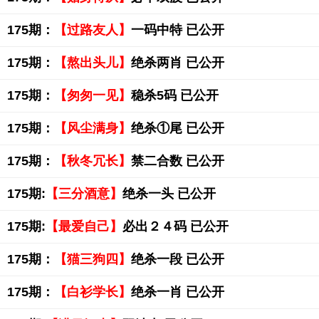
175期：
【过路友人】
一码中特 已公开
175期：
【熬出头儿】
绝杀两肖 已公开
175期：
【匆匆一见】
稳杀5码 已公开
175期：
【风尘满身】
绝杀①尾 已公开
175期：
【秋冬冗长】
禁二合数 已公开
175期:
【三分酒意】
绝杀一头 已公开
175期:
【最爱自己】
必出２４码 已公开
175期：
【猫三狗四】
绝杀一段 已公开
175期：
【白衫学长】
绝杀一肖 已公开