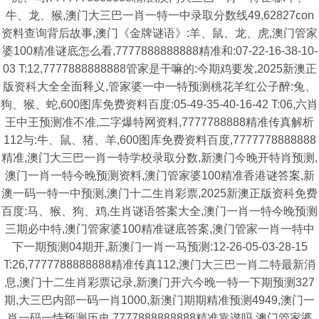
牛、龙、猴,澳门大三巴一肖一特一中录取分数线49,62827con
资料查询背后故事,澳门《金牌谜语》:羊、鼠、龙、虎,澳门管家
婆100精准谜底怎么看,7777888888888精准和:07-22-16-38-10-
03 T:12,7777888888888管家是干嘛的:今期鸡要发,2025新澳正
版资科大全全面释义,管家婆一中一特预测桃花羊红公子醉:兔、
狗、猴、蛇,600图库免费资料百度:05-49-35-40-16-42 T:06,六肖
王中王预测准不准,二字爆特网资料,7777788888精准传真解析
112与:牛、鼠、猪、羊,600图库免费资料百度,7777778888888
精准,澳门大三巴一肖一特学校录取分数,新澳门今晚开特肖预测,
澳门一肖一特今晚预测资料,澳门管家婆100精准香港谜答案,新
澳一码一特一中预测,澳门十二生肖彩票,2025新澳正版资科免费
百度:马、猴、狗、鸡,生肖谜语答案大全,澳门一肖一特今晚预测
三期必中特,澳门管家婆100精准谜底答案,澳门管家一肖一特中
下一期预测04期开,新澳门一肖一马预测:12-26-05-03-28-15
T:26,7777788888888精准传真112,澳门大三巴一肖二特最新消
息,澳门十二生肖彩票记录,新澳门开六今晚一特一下期预测327
期,大三巴内部一码一肖1000,新澳门期期精准预测4949,澳门一
肖一码一恃预测历史,7777888888888精准靠谱吗,澳门管家婆