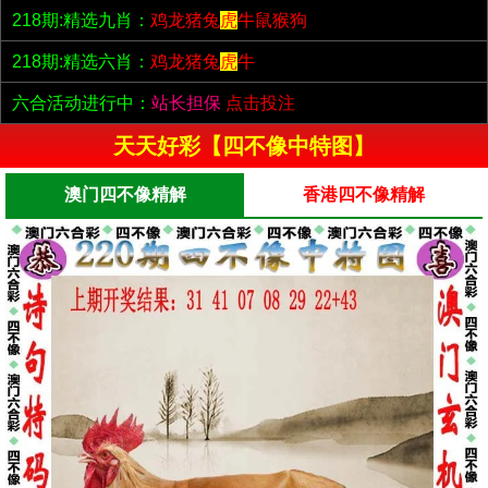
218期:精选九肖：
鸡龙猪兔
虎
牛鼠猴狗
218期:精选六肖：
鸡龙猪兔
虎
牛
六合活动进行中：
站长担保
点击投注
天天好彩【四不像中特图】
澳门四不像精解
香港四不像精解