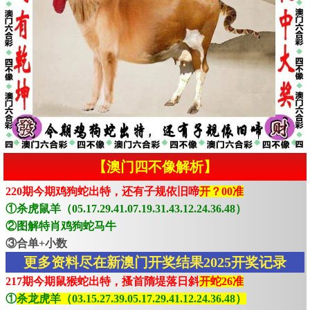
【澳门四不像解析】
220期今期鸡狗蛇出特，还有子规依旧啼
开？00准
①杀虎鼠羊（05.17.29.41.07.19.31.43.12.24.36.48）
②图解特肖鸡狗蛇马牛
③合单+小数
更多资料尽在新澳门开奖结果2025开奖记录
217期今期鼠猴蛇出特，搔首隋堤落日斜
开蛇26准
①
杀龙虎羊（03.15.27.39.05.17.29.41.12.24.36.48）