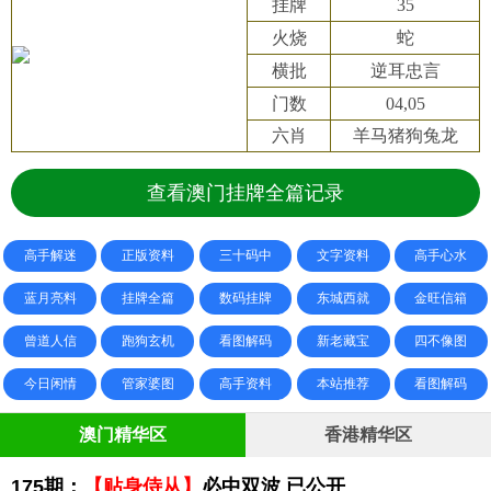
挂牌
35
火烧
蛇
横批
逆耳忠言
门数
04,05
六肖
羊马猪狗兔龙
查看澳门挂牌全篇记录
高手解迷
正版资料
三十码中
文字资料
高手心水
蓝月亮料
挂牌全篇
数码挂牌
东城西就
金旺信箱
曾道人信
跑狗玄机
看图解码
新老藏宝
四不像图
今日闲情
管家婆图
高手资料
本站推荐
看图解码
澳门精华区
香港精华区
175期：
【贴身侍从】
必中双波 已公开