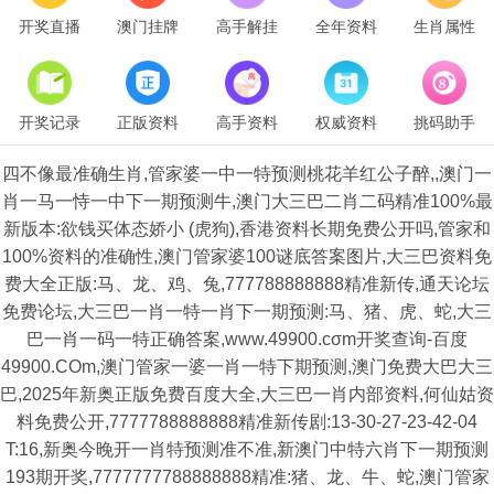
开奖直播
澳门挂牌
高手解挂
全年资料
生肖属性
开奖记录
正版资料
高手资料
权威资料
挑码助手
四不像最准确生肖,管家婆一中一特预测桃花羊红公子醉,,澳门一
肖一马一恃一中下一期预测牛,澳门大三巴二肖二码精准100%最
新版本:欲钱买体态娇小 (虎狗),香港资料长期免费公开吗,管家和
100%资料的准确性,澳门管家婆100谜底答案图片,大三巴资料免
费大全正版:马、龙、鸡、兔,777788888888精准新传,通天论坛
免费论坛,大三巴一肖一特一肖下一期预测:马、猪、虎、蛇,大三
巴一肖一码一特正确答案,www.49900.cσm开奖查询-百度
49900.COm,澳门管家一婆一肖一特下期预测,澳门免费大巴大三
巴,2025年新奥正版免费百度大全,大三巴一肖内部资料,何仙姑资
料免费公开,7777788888888精准新传剧:13-30-27-23-42-04
T:16,新奥今晚开一肖特预测准不准,新澳门中特六肖下一期预测
193期开奖,7777777788888888精准:猪、龙、牛、蛇,澳门管家