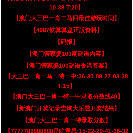
10-38 T:20】
【澳门大三巴一肖二马四最佳游玩时间】
【4987铁算算盘正版资料】
【码报】
【澳门管家婆100期谜语内容】
【澳门管家婆100谜语香港答案】
【大三巴一肖一马一特一中:36-30-09-27-03-38
T:15】
【澳门大三巴一肖一特一中录取分数线49】
【新澳门开奖记录查询大乐透开奖结果】
【澳门大三巴一肖一特录取分数】
【7777788888888是啥意思:15-22-29-41-36-32