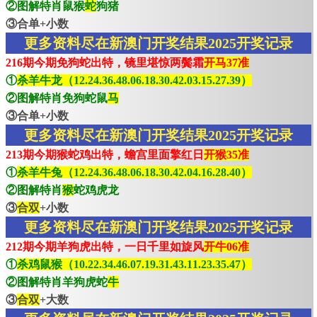
②图解特肖鼠猴
蛇
狗猪
③合单+小数
更多资料尽在新澳门开奖结果2025开奖记录
216期今期免狗蛇出特，镜里堪惊两鬓霜
开马37准
①
杀羊牛龙（12.24.36.48.06.18.30.42.03.15.27.39）
②图解特肖免狗蛇鼠
马
③合单+小数
更多资料尽在新澳门开奖结果2025开奖记录
213期今期猴蛇鸡出特，蟾宫里面擎红日
开猴35准
①
杀羊牛兔（12.24.36.48.06.18.30.42.04.16.28.40）
②图解特肖
猴
蛇鸡虎龙
③
合双
+小数
更多资料尽在新澳门开奖结果2025开奖记录
212期今期羊狗虎出特，一日千里如旋风
开牛06准
①
杀鸡鼠猴（10.22.34.46.07.19.31.43.11.23.35.47）
②图解特肖羊狗虎蛇
牛
③
合双
+大数