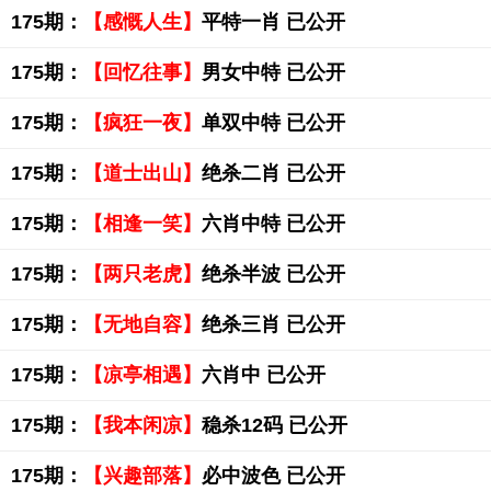
175期：
【感慨人生】
平特一肖 已公开
175期：
【回忆往事】
男女中特 已公开
175期：
【疯狂一夜】
单双中特 已公开
175期：
【道士出山】
绝杀二肖 已公开
175期：
【相逢一笑】
六肖中特 已公开
175期：
【两只老虎】
绝杀半波 已公开
175期：
【无地自容】
绝杀三肖 已公开
175期：
【凉亭相遇】
六肖中 已公开
175期：
【我本闲凉】
稳杀12码 已公开
175期：
【兴趣部落】
必中波色 已公开