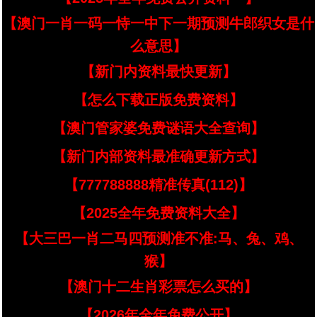
【澳门一肖一码一恃一中下一期预测牛郎织女是什
么意思】
【新门内资料最快更新】
【怎么下载正版免费资料】
【澳门管家婆免费谜语大全查询】
【新门内部资料最准确更新方式】
【777788888精准传真(112)】
【2025全年免费资料大全】
【大三巴一肖二马四预测准不准:马、兔、鸡、
猴】
【澳门十二生肖彩票怎么买的】
【2026年全年免费公开】