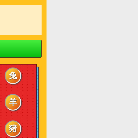
兔
羊
猪