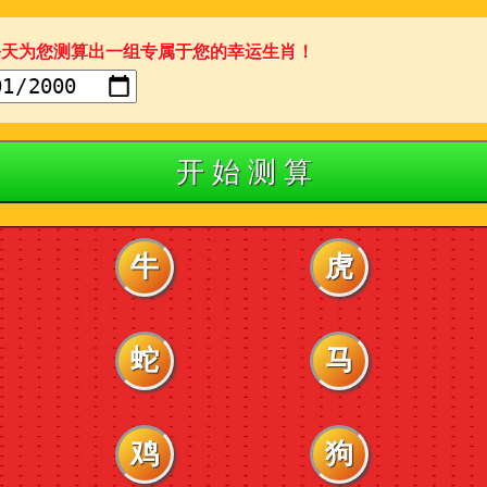
每天为您测算出一组专属于您的幸运生肖！
开 始 测 算
牛
虎
蛇
马
鸡
狗